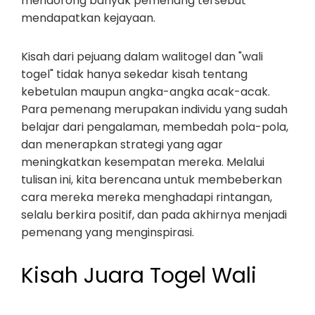
mendorong banyak pemenang tersebut
mendapatkan kejayaan.
Kisah dari pejuang dalam walitogel dan "wali
togel" tidak hanya sekedar kisah tentang
kebetulan maupun angka-angka acak-acak.
Para pemenang merupakan individu yang sudah
belajar dari pengalaman, membedah pola-pola,
dan menerapkan strategi yang agar
meningkatkan kesempatan mereka. Melalui
tulisan ini, kita berencana untuk membeberkan
cara mereka mereka menghadapi rintangan,
selalu berkira positif, dan pada akhirnya menjadi
pemenang yang menginspirasi.
Kisah Juara Togel Wali