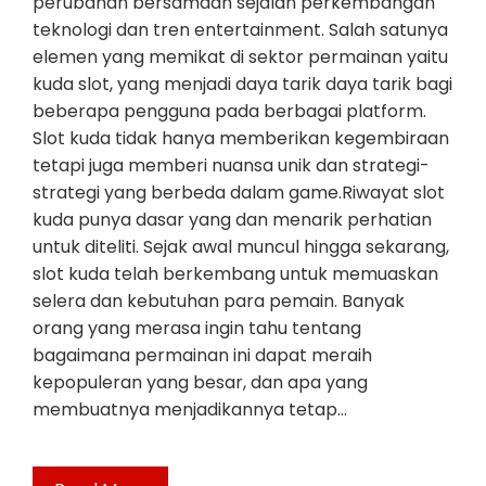
perubahan bersamaan sejalan perkembangan
teknologi dan tren entertainment. Salah satunya
elemen yang memikat di sektor permainan yaitu
kuda slot, yang menjadi daya tarik daya tarik bagi
beberapa pengguna pada berbagai platform.
Slot kuda tidak hanya memberikan kegembiraan
tetapi juga memberi nuansa unik dan strategi-
strategi yang berbeda dalam game.Riwayat slot
kuda punya dasar yang dan menarik perhatian
untuk diteliti. Sejak awal muncul hingga sekarang,
slot kuda telah berkembang untuk memuaskan
selera dan kebutuhan para pemain. Banyak
orang yang merasa ingin tahu tentang
bagaimana permainan ini dapat meraih
kepopuleran yang besar, dan apa yang
membuatnya menjadikannya tetap…