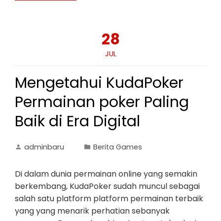
28
JUL
Mengetahui KudaPoker
Permainan poker Paling
Baik di Era Digital
adminbaru
Berita Games
Di dalam dunia permainan online yang semakin
berkembang, KudaPoker sudah muncul sebagai
salah satu platform platform permainan terbaik
yang yang menarik perhatian sebanyak