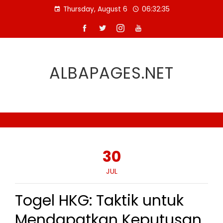
Skip
Thursday, August 6
06:32:36
to
content
ALBAPAGES.NET
30
JUL
Togel HKG: Taktik untuk
Mendapatkan Keputusan