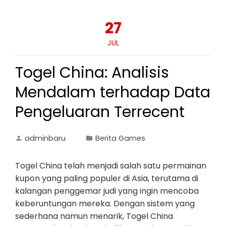
27
JUL
Togel China: Analisis
Mendalam terhadap Data
Pengeluaran Terrecent
adminbaru
Berita Games
Togel China telah menjadi salah satu permainan
kupon yang paling populer di Asia, terutama di
kalangan penggemar judi yang ingin mencoba
keberuntungan mereka. Dengan sistem yang
sederhana namun menarik, Togel China