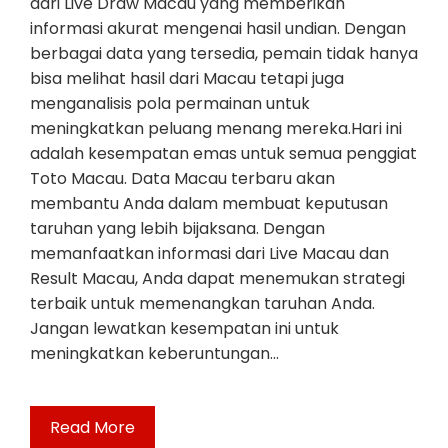
dari Live Draw Macau yang memberikan
informasi akurat mengenai hasil undian. Dengan
berbagai data yang tersedia, pemain tidak hanya
bisa melihat hasil dari Macau tetapi juga
menganalisis pola permainan untuk
meningkatkan peluang menang mereka.Hari ini
adalah kesempatan emas untuk semua penggiat
Toto Macau. Data Macau terbaru akan
membantu Anda dalam membuat keputusan
taruhan yang lebih bijaksana. Dengan
memanfaatkan informasi dari Live Macau dan
Result Macau, Anda dapat menemukan strategi
terbaik untuk memenangkan taruhan Anda.
Jangan lewatkan kesempatan ini untuk
meningkatkan keberuntungan…
Read More