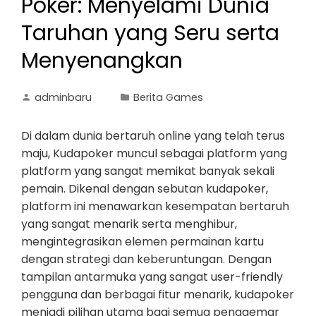
Poker: Menyelami Dunia
Taruhan yang Seru serta
Menyenangkan
adminbaru
Berita Games
Di dalam dunia bertaruh online yang telah terus
maju, Kudapoker muncul sebagai platform yang
platform yang sangat memikat banyak sekali
pemain. Dikenal dengan sebutan kudapoker,
platform ini menawarkan kesempatan bertaruh
yang sangat menarik serta menghibur,
mengintegrasikan elemen permainan kartu
dengan strategi dan keberuntungan. Dengan
tampilan antarmuka yang sangat user-friendly
pengguna dan berbagai fitur menarik, kudapoker
menjadi pilihan utama bagi semua penggemar