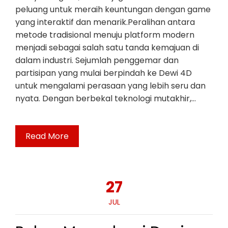
peluang untuk meraih keuntungan dengan game
yang interaktif dan menarik.Peralihan antara
metode tradisional menuju platform modern
menjadi sebagai salah satu tanda kemajuan di
dalam industri. Sejumlah penggemar dan
partisipan yang mulai berpindah ke Dewi 4D
untuk mengalami perasaan yang lebih seru dan
nyata. Dengan berbekal teknologi mutakhir,…
Read More
27
JUL