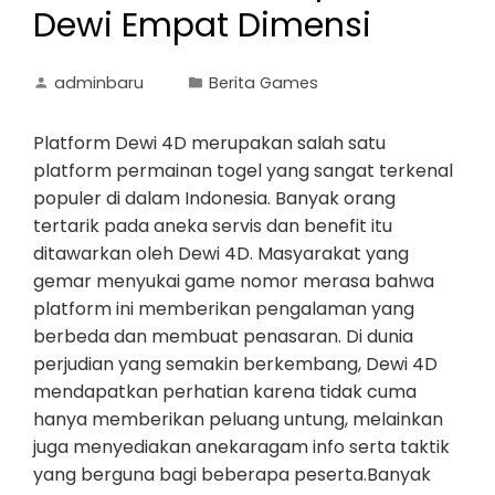
Dewi Empat Dimensi
adminbaru
Berita Games
Platform Dewi 4D merupakan salah satu
platform permainan togel yang sangat terkenal
populer di dalam Indonesia. Banyak orang
tertarik pada aneka servis dan benefit itu
ditawarkan oleh Dewi 4D. Masyarakat yang
gemar menyukai game nomor merasa bahwa
platform ini memberikan pengalaman yang
berbeda dan membuat penasaran. Di dunia
perjudian yang semakin berkembang, Dewi 4D
mendapatkan perhatian karena tidak cuma
hanya memberikan peluang untung, melainkan
juga menyediakan anekaragam info serta taktik
yang berguna bagi beberapa peserta.Banyak