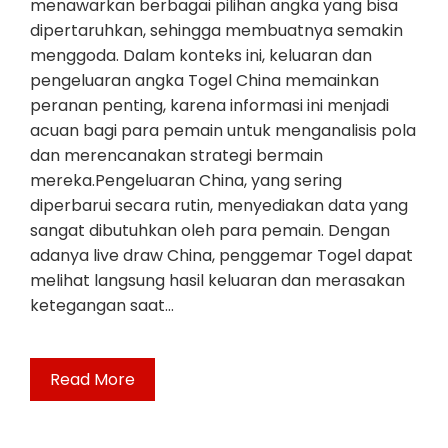
menawarkan berbagai pilihan angka yang bisa
dipertaruhkan, sehingga membuatnya semakin
menggoda. Dalam konteks ini, keluaran dan
pengeluaran angka Togel China memainkan
peranan penting, karena informasi ini menjadi
acuan bagi para pemain untuk menganalisis pola
dan merencanakan strategi bermain
mereka.Pengeluaran China, yang sering
diperbarui secara rutin, menyediakan data yang
sangat dibutuhkan oleh para pemain. Dengan
adanya live draw China, penggemar Togel dapat
melihat langsung hasil keluaran dan merasakan
ketegangan saat…
Read More