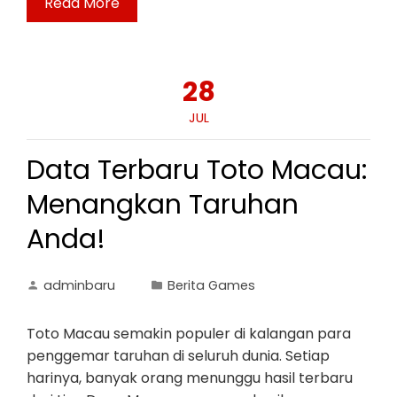
Read More
28
JUL
Data Terbaru Toto Macau:
Menangkan Taruhan
Anda!
adminbaru
Berita Games
Toto Macau semakin populer di kalangan para
penggemar taruhan di seluruh dunia. Setiap
harinya, banyak orang menunggu hasil terbaru