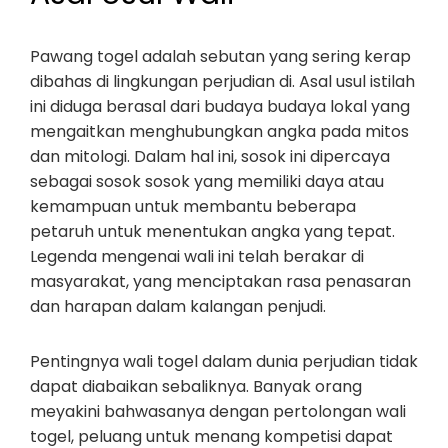
Pawang togel adalah sebutan yang sering kerap
dibahas di lingkungan perjudian di. Asal usul istilah
ini diduga berasal dari budaya budaya lokal yang
mengaitkan menghubungkan angka pada mitos
dan mitologi. Dalam hal ini, sosok ini dipercaya
sebagai sosok sosok yang memiliki daya atau
kemampuan untuk membantu beberapa
petaruh untuk menentukan angka yang tepat.
Legenda mengenai wali ini telah berakar di
masyarakat, yang menciptakan rasa penasaran
dan harapan dalam kalangan penjudi.
Pentingnya wali togel dalam dunia perjudian tidak
dapat diabaikan sebaliknya. Banyak orang
meyakini bahwasanya dengan pertolongan wali
togel, peluang untuk menang kompetisi dapat