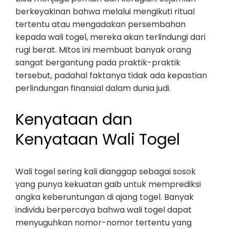
berkeyakinan bahwa melalui mengikuti ritual
tertentu atau mengadakan persembahan
kepada wali togel, mereka akan terlindungi dari
rugi berat. Mitos ini membuat banyak orang
sangat bergantung pada praktik-praktik
tersebut, padahal faktanya tidak ada kepastian
perlindungan finansial dalam dunia judi.
Kenyataan dan
Kenyataan Wali Togel
Wali togel sering kali dianggap sebagai sosok
yang punya kekuatan gaib untuk memprediksi
angka keberuntungan di ajang togel. Banyak
individu berpercaya bahwa wali togel dapat
menyuguhkan nomor-nomor tertentu yang