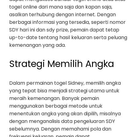
togel online dari mana saja dan kapan saja,
asalkan terhubung dengan internet. Dengan
berbagai informasi yang tersedia, seperti nomor
SDY hari ini dan sdy prize, pemain dapat tetap
up-to-date tentang hasil keluaran serta peluang
kemenangan yang ada.
Strategi Memilih Angka
Dalam permainan togel Sidney, memilih angka
yang tepat bisa menjadi strategi utama untuk
meraih kemenangan. Banyak pemain
menggunakan berbagai metode untuk
menentukan angka yang akan dipilih, misalnya
dengan menganalisis data pengeluaran SDY
sebelumnya. Dengan memahami pola dan
frekuensi keluaran, pemain dapat