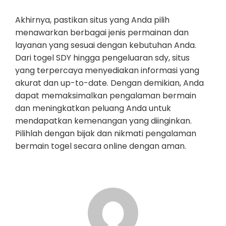
Akhirnya, pastikan situs yang Anda pilih
menawarkan berbagai jenis permainan dan
layanan yang sesuai dengan kebutuhan Anda.
Dari togel SDY hingga pengeluaran sdy, situs
yang terpercaya menyediakan informasi yang
akurat dan up-to-date. Dengan demikian, Anda
dapat memaksimalkan pengalaman bermain
dan meningkatkan peluang Anda untuk
mendapatkan kemenangan yang diinginkan.
Pilihlah dengan bijak dan nikmati pengalaman
bermain togel secara online dengan aman.