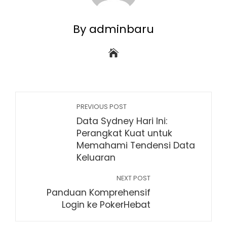
By adminbaru
PREVIOUS POST
Data Sydney Hari Ini:
Perangkat Kuat untuk
Memahami Tendensi Data
Keluaran
NEXT POST
Panduan Komprehensif
Login ke PokerHebat