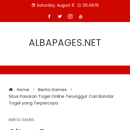
Skip
Saturday, August 8
05:48:20
to
content
ALBAPAGES.NET
Home
Berita Games
Situs Pasaran Togel Online Terunggul: Cari Bandar
Togel yang Terpercaya
BERITA GAMES