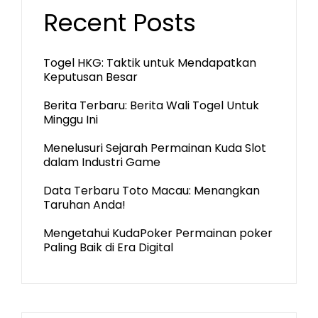
Recent Posts
Togel HKG: Taktik untuk Mendapatkan
Keputusan Besar
Berita Terbaru: Berita Wali Togel Untuk
Minggu Ini
Menelusuri Sejarah Permainan Kuda Slot
dalam Industri Game
Data Terbaru Toto Macau: Menangkan
Taruhan Anda!
Mengetahui KudaPoker Permainan poker
Paling Baik di Era Digital