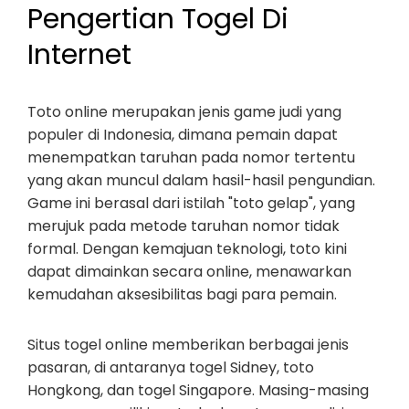
Pengertian Togel Di
Internet
Toto online merupakan jenis game judi yang
populer di Indonesia, dimana pemain dapat
menempatkan taruhan pada nomor tertentu
yang akan muncul dalam hasil-hasil pengundian.
Game ini berasal dari istilah "toto gelap", yang
merujuk pada metode taruhan nomor tidak
formal. Dengan kemajuan teknologi, toto kini
dapat dimainkan secara online, menawarkan
kemudahan aksesibilitas bagi para pemain.
Situs togel online memberikan berbagai jenis
pasaran, di antaranya togel Sidney, toto
Hongkong, dan togel Singapore. Masing-masing