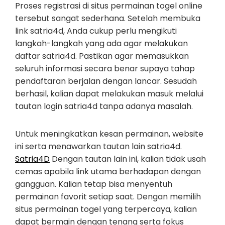
Proses registrasi di situs permainan togel online
tersebut sangat sederhana. Setelah membuka
link satria4d, Anda cukup perlu mengikuti
langkah-langkah yang ada agar melakukan
daftar satria4d. Pastikan agar memasukkan
seluruh informasi secara benar supaya tahap
pendaftaran berjalan dengan lancar. Sesudah
berhasil, kalian dapat melakukan masuk melalui
tautan login satria4d tanpa adanya masalah.
Untuk meningkatkan kesan permainan, website
ini serta menawarkan tautan lain satria4d.
Satria4D
Dengan tautan lain ini, kalian tidak usah
cemas apabila link utama berhadapan dengan
gangguan. Kalian tetap bisa menyentuh
permainan favorit setiap saat. Dengan memilih
situs permainan togel yang terpercaya, kalian
dapat bermain dengan tenang serta fokus