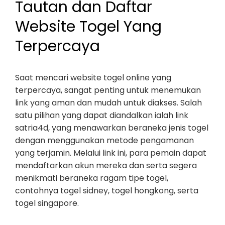
Tautan dan Daftar
Website Togel Yang
Terpercaya
Saat mencari website togel online yang
terpercaya, sangat penting untuk menemukan
link yang aman dan mudah untuk diakses. Salah
satu pilihan yang dapat diandalkan ialah link
satria4d, yang menawarkan beraneka jenis togel
dengan menggunakan metode pengamanan
yang terjamin. Melalui link ini, para pemain dapat
mendaftarkan akun mereka dan serta segera
menikmati beraneka ragam tipe togel,
contohnya togel sidney, togel hongkong, serta
togel singapore.