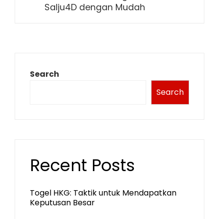
Salju4D dengan Mudah
Search
Search
Recent Posts
Togel HKG: Taktik untuk Mendapatkan
Keputusan Besar