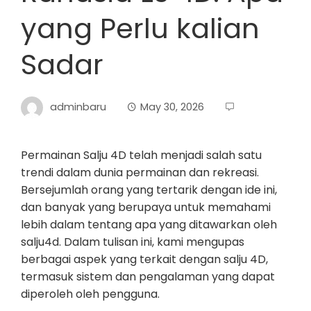
yang Perlu kalian
Sadar
adminbaru
May 30, 2026
Permainan Salju 4D telah menjadi salah satu
trendi dalam dunia permainan dan rekreasi.
Bersejumlah orang yang tertarik dengan ide ini,
dan banyak yang berupaya untuk memahami
lebih dalam tentang apa yang ditawarkan oleh
salju4d. Dalam tulisan ini, kami mengupas
berbagai aspek yang terkait dengan salju 4D,
termasuk sistem dan pengalaman yang dapat
diperoleh oleh pengguna.