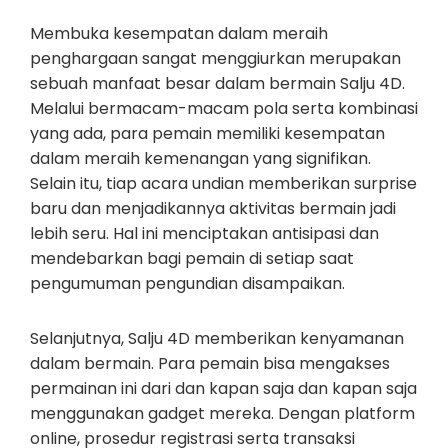
Membuka kesempatan dalam meraih
penghargaan sangat menggiurkan merupakan
sebuah manfaat besar dalam bermain Salju 4D.
Melalui bermacam-macam pola serta kombinasi
yang ada, para pemain memiliki kesempatan
dalam meraih kemenangan yang signifikan.
Selain itu, tiap acara undian memberikan surprise
baru dan menjadikannya aktivitas bermain jadi
lebih seru. Hal ini menciptakan antisipasi dan
mendebarkan bagi pemain di setiap saat
pengumuman pengundian disampaikan.
Selanjutnya, Salju 4D memberikan kenyamanan
dalam bermain. Para pemain bisa mengakses
permainan ini dari dan kapan saja dan kapan saja
menggunakan gadget mereka. Dengan platform
online, prosedur registrasi serta transaksi