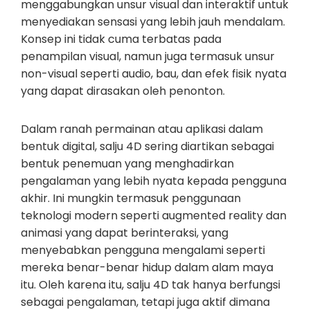
menggabungkan unsur visual dan interaktif untuk
menyediakan sensasi yang lebih jauh mendalam.
Konsep ini tidak cuma terbatas pada
penampilan visual, namun juga termasuk unsur
non-visual seperti audio, bau, dan efek fisik nyata
yang dapat dirasakan oleh penonton.
Dalam ranah permainan atau aplikasi dalam
bentuk digital, salju 4D sering diartikan sebagai
bentuk penemuan yang menghadirkan
pengalaman yang lebih nyata kepada pengguna
akhir. Ini mungkin termasuk penggunaan
teknologi modern seperti augmented reality dan
animasi yang dapat berinteraksi, yang
menyebabkan pengguna mengalami seperti
mereka benar-benar hidup dalam alam maya
itu. Oleh karena itu, salju 4D tak hanya berfungsi
sebagai pengalaman, tetapi juga aktif dimana