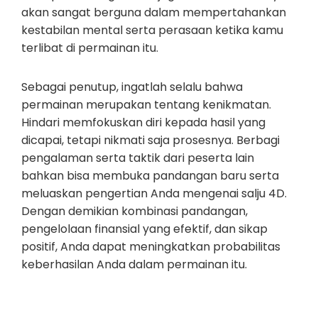
akan sangat berguna dalam mempertahankan
kestabilan mental serta perasaan ketika kamu
terlibat di permainan itu.
Sebagai penutup, ingatlah selalu bahwa
permainan merupakan tentang kenikmatan.
Hindari memfokuskan diri kepada hasil yang
dicapai, tetapi nikmati saja prosesnya. Berbagi
pengalaman serta taktik dari peserta lain
bahkan bisa membuka pandangan baru serta
meluaskan pengertian Anda mengenai salju 4D.
Dengan demikian kombinasi pandangan,
pengelolaan finansial yang efektif, dan sikap
positif, Anda dapat meningkatkan probabilitas
keberhasilan Anda dalam permainan itu.