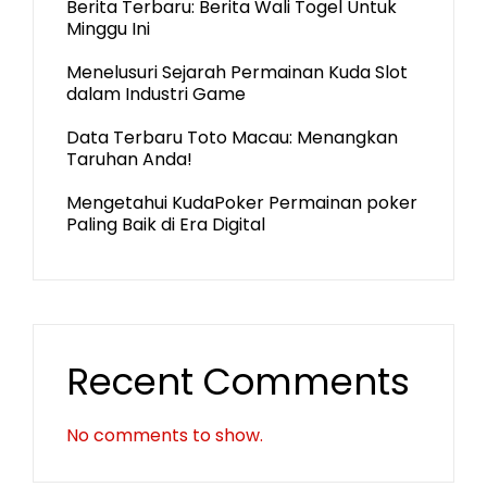
Berita Terbaru: Berita Wali Togel Untuk
Minggu Ini
Menelusuri Sejarah Permainan Kuda Slot
dalam Industri Game
Data Terbaru Toto Macau: Menangkan
Taruhan Anda!
Mengetahui KudaPoker Permainan poker
Paling Baik di Era Digital
Recent Comments
No comments to show.