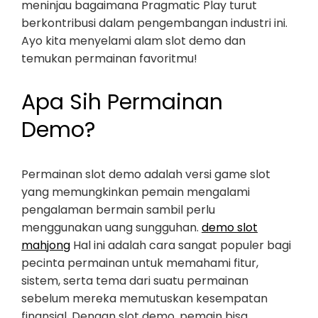
meninjau bagaimana Pragmatic Play turut
berkontribusi dalam pengembangan industri ini.
Ayo kita menyelami alam slot demo dan
temukan permainan favoritmu!
Apa Sih Permainan
Demo?
Permainan slot demo adalah versi game slot
yang memungkinkan pemain mengalami
pengalaman bermain sambil perlu
menggunakan uang sungguhan.
demo slot
mahjong
Hal ini adalah cara sangat populer bagi
pecinta permainan untuk memahami fitur,
sistem, serta tema dari suatu permainan
sebelum mereka memutuskan kesempatan
finansial. Dengan slot demo, pemain bisa