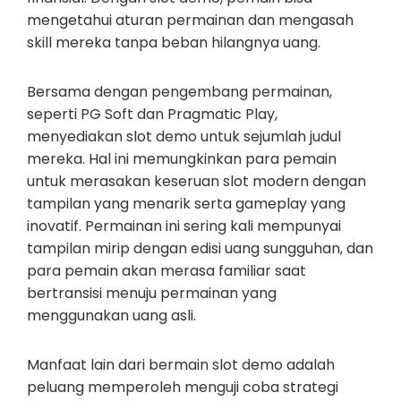
mengetahui aturan permainan dan mengasah
skill mereka tanpa beban hilangnya uang.
Bersama dengan pengembang permainan,
seperti PG Soft dan Pragmatic Play,
menyediakan slot demo untuk sejumlah judul
mereka. Hal ini memungkinkan para pemain
untuk merasakan keseruan slot modern dengan
tampilan yang menarik serta gameplay yang
inovatif. Permainan ini sering kali mempunyai
tampilan mirip dengan edisi uang sungguhan, dan
para pemain akan merasa familiar saat
bertransisi menuju permainan yang
menggunakan uang asli.
Manfaat lain dari bermain slot demo adalah
peluang memperoleh menguji coba strategi