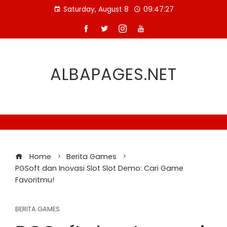
Skip
Saturday, August 8
09:47:28
to
content
ALBAPAGES.NET
Home
Berita Games
PGSoft dan Inovasi Slot Slot Demo: Cari Game
Favoritmu!
BERITA GAMES