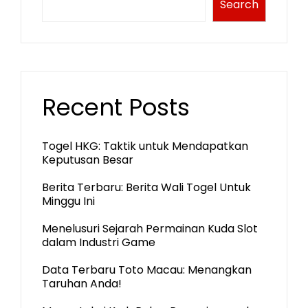
Search
Recent Posts
Togel HKG: Taktik untuk Mendapatkan
Keputusan Besar
Berita Terbaru: Berita Wali Togel Untuk
Minggu Ini
Menelusuri Sejarah Permainan Kuda Slot
dalam Industri Game
Data Terbaru Toto Macau: Menangkan
Taruhan Anda!