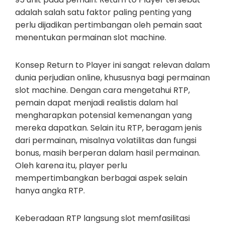
adalah salah satu faktor paling penting yang
perlu dijadikan pertimbangan oleh pemain saat
menentukan permainan slot machine.
Konsep Return to Player ini sangat relevan dalam
dunia perjudian online, khususnya bagi permainan
slot machine. Dengan cara mengetahui RTP,
pemain dapat menjadi realistis dalam hal
mengharapkan potensial kemenangan yang
mereka dapatkan. Selain itu RTP, beragam jenis
dari permainan, misalnya volatilitas dan fungsi
bonus, masih berperan dalam hasil permainan.
Oleh karena itu, player perlu
mempertimbangkan berbagai aspek selain
hanya angka RTP.
Keberadaan RTP langsung slot memfasilitasi