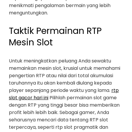
menikmati pengalaman bermain yang lebih
menguntungkan.
Taktik Permainan RTP
Mesin Slot
Untuk meningkatkan peluang Anda sewaktu
memainkan mesin slot, krusial untuk memahami
pengertian RTP atau nilai dari total akumulasi
taruhannya itu akan kembali diulang kepada
player sepanjang periode waktu yang lama.
rtp
slot gacor hari ini
Pilihlah permainan slot game
dengan RTP yang tinggi besar bisa memberikan
profit lebih lebih baik. Sebagai gamer, Anda
seharusnya mencari data tentang RTP slot
terpercaya, seperti rtp slot pragmatik dan