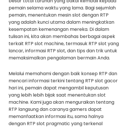
besar total taruhan yang bakal kembali kepada
pemain selama waktu yang lama. Bagi sejumlah
pemain, menentukan mesin slot dengan RTP
yang adalah kunci utama dalam meningkatkan
kesempatan kemenangan mereka. Di dalam
tulisan ini, kita akan membahas berbagai aspek
terkait RTP slot machine, termasuk RTP slot yang
lancar, informasi RTP slot, dan tips dan trik untuk
memaksimalkan pengalaman bermain Anda.
Melalui memahami dengan baik konsep RTP dan
mencari informasi terkini tentang RTP slot gacor
hari ini, pemain dapat mengambil keputusan
yang lebih lebih bijak saat menentukan slot
machine. Kami juga akan menguraikan tentang
RTP langsung dan caranya gamers dapat
memanfaatkan informasi itu, sama halnya
dengan RTP slot pragmatic yang terkenal