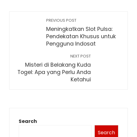
PREVIOUS POST
Meningkatkan Slot Pulsa:
Pendekatan Khusus untuk
Pengguna Indosat
NEXT POST
Misteri di Belakang Kuda
Togel: Apa yang Perlu Anda
Ketahui
Search
Search