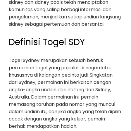
sidney dan sidney pools telah menciptakan
komunitas yang saling berbagi informasi dan
pengalaman, menjadikan setiap undian langsung
sidney sebagai pertemuan dan bersantai.
Definisi Togel SDY
Togel Sydney merupakan sebuah bentuk
permainan togel yang populer di negeri kita,
khususnya di kalangan pecinta judi. Singkatan
dari Sydney, permainan ini berkaitan dengan
angka-angka undian dari datang dari Sidney,
Australia. Dalam permainan ini, pemain
memasang taruhan pada nomor yang muncul
dalam undian itu, dan jika angka yang telah dipilih
cocok dengan angka yang keluar, pemain
berhak mendapatkan hadiah.