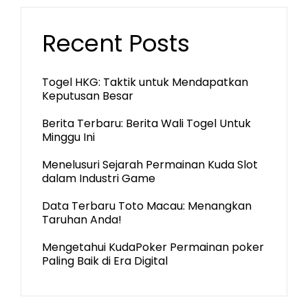
Recent Posts
Togel HKG: Taktik untuk Mendapatkan
Keputusan Besar
Berita Terbaru: Berita Wali Togel Untuk
Minggu Ini
Menelusuri Sejarah Permainan Kuda Slot
dalam Industri Game
Data Terbaru Toto Macau: Menangkan
Taruhan Anda!
Mengetahui KudaPoker Permainan poker
Paling Baik di Era Digital