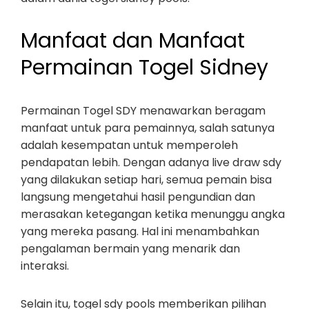
Manfaat dan Manfaat
Permainan Togel Sidney
Permainan Togel SDY menawarkan beragam
manfaat untuk para pemainnya, salah satunya
adalah kesempatan untuk memperoleh
pendapatan lebih. Dengan adanya live draw sdy
yang dilakukan setiap hari, semua pemain bisa
langsung mengetahui hasil pengundian dan
merasakan ketegangan ketika menunggu angka
yang mereka pasang. Hal ini menambahkan
pengalaman bermain yang menarik dan
interaksi.
Selain itu, togel sdy pools memberikan pilihan