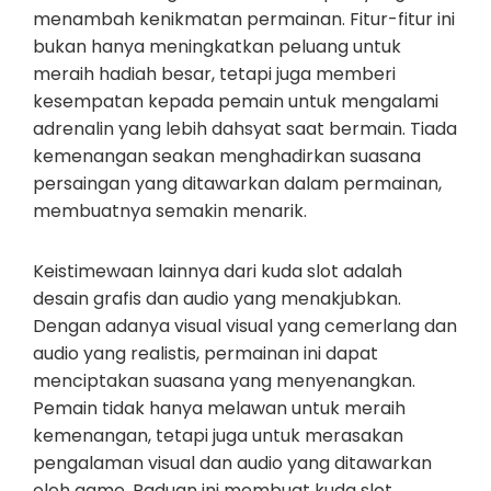
menambah kenikmatan permainan. Fitur-fitur ini
bukan hanya meningkatkan peluang untuk
meraih hadiah besar, tetapi juga memberi
kesempatan kepada pemain untuk mengalami
adrenalin yang lebih dahsyat saat bermain. Tiada
kemenangan seakan menghadirkan suasana
persaingan yang ditawarkan dalam permainan,
membuatnya semakin menarik.
Keistimewaan lainnya dari kuda slot adalah
desain grafis dan audio yang menakjubkan.
Dengan adanya visual visual yang cemerlang dan
audio yang realistis, permainan ini dapat
menciptakan suasana yang menyenangkan.
Pemain tidak hanya melawan untuk meraih
kemenangan, tetapi juga untuk merasakan
pengalaman visual dan audio yang ditawarkan
oleh game. Paduan ini membuat kuda slot