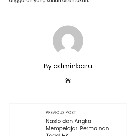
anggaran yang sudah ditentukan.
By adminbaru
PREVIOUS POST
Nasib dan Angka:
Mempelajari Permainan
Togel HK