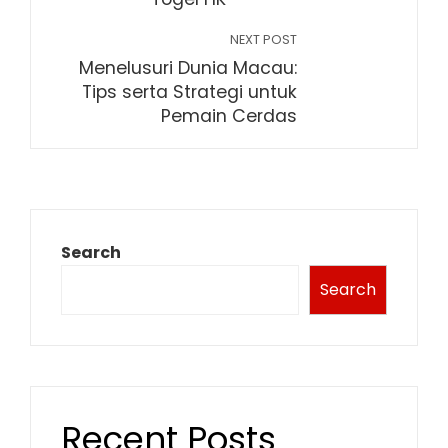
NEXT POST
Menelusuri Dunia Macau:
Tips serta Strategi untuk
Pemain Cerdas
Search
Search
Recent Posts