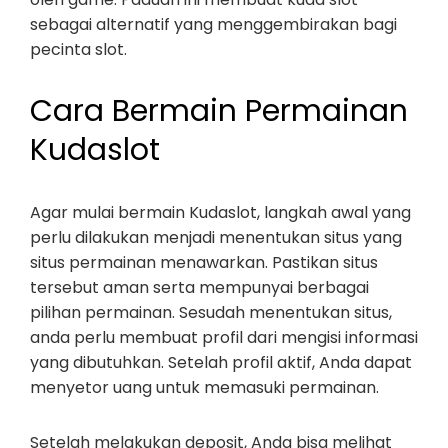
sebagai alternatif yang menggembirakan bagi
pecinta slot.
Cara Bermain Permainan
Kudaslot
Agar mulai bermain Kudaslot, langkah awal yang
perlu dilakukan menjadi menentukan situs yang
situs permainan menawarkan. Pastikan situs
tersebut aman serta mempunyai berbagai
pilihan permainan. Sesudah menentukan situs,
anda perlu membuat profil dari mengisi informasi
yang dibutuhkan. Setelah profil aktif, Anda dapat
menyetor uang untuk memasuki permainan.
Setelah melakukan deposit, Anda bisa melihat