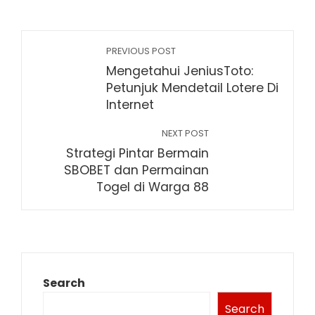
PREVIOUS POST
Mengetahui JeniusToto:
Petunjuk Mendetail Lotere Di
Internet
NEXT POST
Strategi Pintar Bermain
SBOBET dan Permainan
Togel di Warga 88
Search
Search