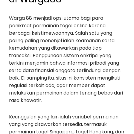
Warga 88 menjadi opsi utama bagi para
penikmat permainan togel online karena
berbagai keistimewaannya. Salah satu yang
paling paling menonjol ialah keamanan serta
kemudahan yang ditawarkan pada tiap
transaksi. Penggunaan sistem enkripsi yang
terkini menjamin bahwa informasi pribadi yang
serta data finansial anggota terlindungi dengan
baik. Di samping itu, situs ini konsisten mengikuti
regulasi terkait ada, agar member dapat
melakukan permainan dalam tenang bebas dari
rasa khawatir.
Keunggulan yang lain ialah variabel permainan
yang yang ditawarkan tersedia, termasuk
permainan togel Singapore, togel Hongkong, dan