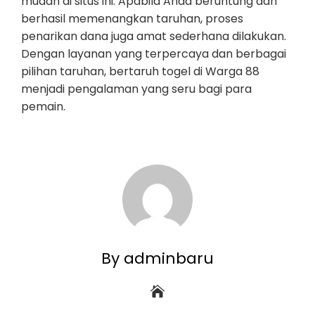
mudah di situs ini. Apabila Anda beruntung dan
berhasil memenangkan taruhan, proses
penarikan dana juga amat sederhana dilakukan.
Dengan layanan yang terpercaya dan berbagai
pilihan taruhan, bertaruh togel di Warga 88
menjadi pengalaman yang seru bagi para
pemain.
By adminbaru