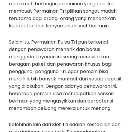
menikmati berbagai permainan yang ada. Ini
membuat Permainan Tri pilihan sangat mudah,
terutama bagi orang-orang yang menantikan
kecepatan dan kenyamanan saat bermain.
Selain itu, Permainan Pulsa Tri pun terkenal
dengan penawaran menarik dan bonus
menggoda. Layanan ini sering menawarkan
beragam paket dan penawaran khusus bagi
pengguna-pengguna Tri, agar pemain bisa
meraih lebih banyak manfaat dari setiap deposit
yang dilakukan. Dengan adanya penawaran ini,
beberapa pemain bisa mendapatkan sensasi
bermain yang mengasyikkan dan berpotensi
menambah peluang mereka untuk menang.
Kelebihan lain dari Slot Tri adalah kestabilan dan
mutu jaringan yang baik. Tri mendapatkan