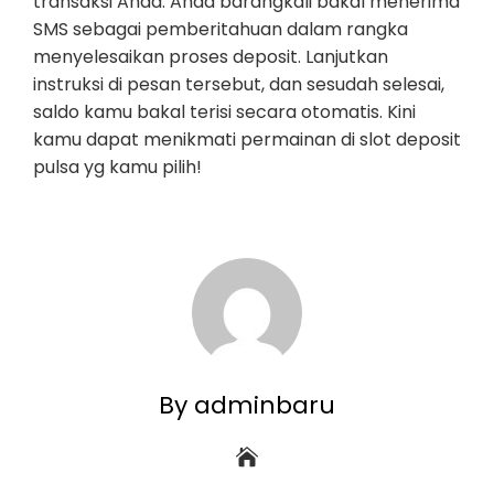
transaksi Anda. Anda barangkali bakal menerima
SMS sebagai pemberitahuan dalam rangka
menyelesaikan proses deposit. Lanjutkan
instruksi di pesan tersebut, dan sesudah selesai,
saldo kamu bakal terisi secara otomatis. Kini
kamu dapat menikmati permainan di slot deposit
pulsa yg kamu pilih!
By adminbaru