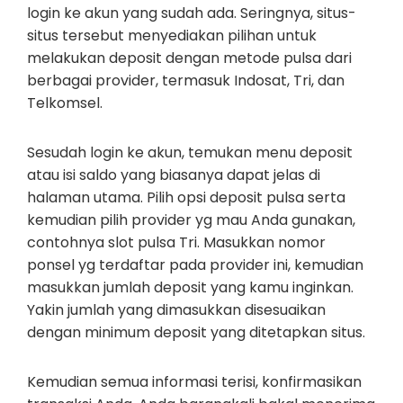
login ke akun yang sudah ada. Seringnya, situs-
situs tersebut menyediakan pilihan untuk
melakukan deposit dengan metode pulsa dari
berbagai provider, termasuk Indosat, Tri, dan
Telkomsel.
Sesudah login ke akun, temukan menu deposit
atau isi saldo yang biasanya dapat jelas di
halaman utama. Pilih opsi deposit pulsa serta
kemudian pilih provider yg mau Anda gunakan,
contohnya slot pulsa Tri. Masukkan nomor
ponsel yg terdaftar pada provider ini, kemudian
masukkan jumlah deposit yang kamu inginkan.
Yakin jumlah yang dimasukkan disesuaikan
dengan minimum deposit yang ditetapkan situs.
Kemudian semua informasi terisi, konfirmasikan