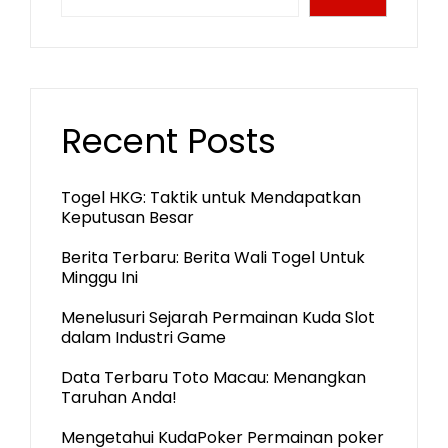
Recent Posts
Togel HKG: Taktik untuk Mendapatkan
Keputusan Besar
Berita Terbaru: Berita Wali Togel Untuk
Minggu Ini
Menelusuri Sejarah Permainan Kuda Slot
dalam Industri Game
Data Terbaru Toto Macau: Menangkan
Taruhan Anda!
Mengetahui KudaPoker Permainan poker