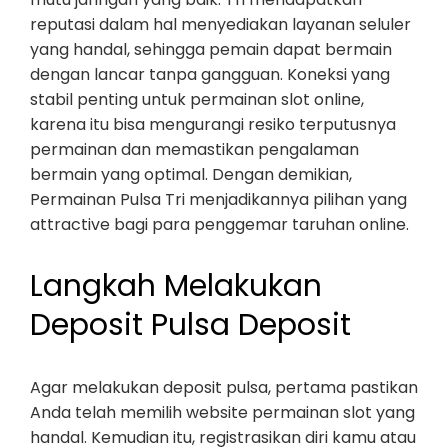
reputasi dalam hal menyediakan layanan seluler
yang handal, sehingga pemain dapat bermain
dengan lancar tanpa gangguan. Koneksi yang
stabil penting untuk permainan slot online,
karena itu bisa mengurangi resiko terputusnya
permainan dan memastikan pengalaman
bermain yang optimal. Dengan demikian,
Permainan Pulsa Tri menjadikannya pilihan yang
attractive bagi para penggemar taruhan online.
Langkah Melakukan
Deposit Pulsa Deposit
Agar melakukan deposit pulsa, pertama pastikan
Anda telah memilih website permainan slot yang
handal. Kemudian itu, registrasikan diri kamu atau