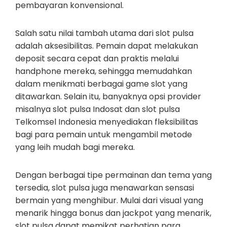
pembayaran konvensional.
Salah satu nilai tambah utama dari slot pulsa
adalah aksesibilitas. Pemain dapat melakukan
deposit secara cepat dan praktis melalui
handphone mereka, sehingga memudahkan
dalam menikmati berbagai game slot yang
ditawarkan. Selain itu, banyaknya opsi provider
misalnya slot pulsa Indosat dan slot pulsa
Telkomsel Indonesia menyediakan fleksibilitas
bagi para pemain untuk mengambil metode
yang leih mudah bagi mereka.
Dengan berbagai tipe permainan dan tema yang
tersedia, slot pulsa juga menawarkan sensasi
bermain yang menghibur. Mulai dari visual yang
menarik hingga bonus dan jackpot yang menarik,
slot pulsa dapat memikat perhatian para