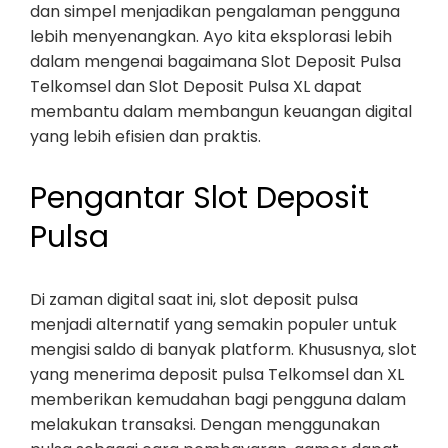
dan simpel menjadikan pengalaman pengguna
lebih menyenangkan. Ayo kita eksplorasi lebih
dalam mengenai bagaimana Slot Deposit Pulsa
Telkomsel dan Slot Deposit Pulsa XL dapat
membantu dalam membangun keuangan digital
yang lebih efisien dan praktis.
Pengantar Slot Deposit
Pulsa
Di zaman digital saat ini, slot deposit pulsa
menjadi alternatif yang semakin populer untuk
mengisi saldo di banyak platform. Khususnya, slot
yang menerima deposit pulsa Telkomsel dan XL
memberikan kemudahan bagi pengguna dalam
melakukan transaksi. Dengan menggunakan