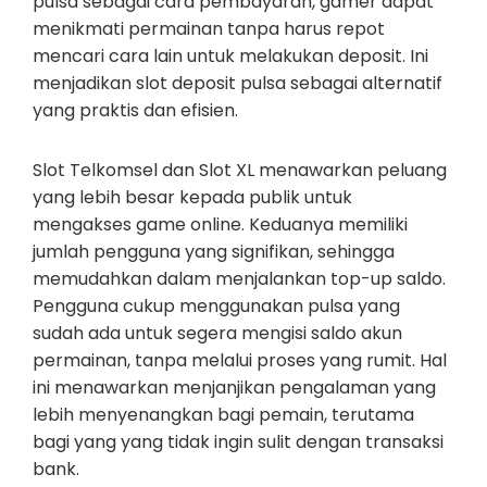
pulsa sebagai cara pembayaran, gamer dapat
menikmati permainan tanpa harus repot
mencari cara lain untuk melakukan deposit. Ini
menjadikan slot deposit pulsa sebagai alternatif
yang praktis dan efisien.
Slot Telkomsel dan Slot XL menawarkan peluang
yang lebih besar kepada publik untuk
mengakses game online. Keduanya memiliki
jumlah pengguna yang signifikan, sehingga
memudahkan dalam menjalankan top-up saldo.
Pengguna cukup menggunakan pulsa yang
sudah ada untuk segera mengisi saldo akun
permainan, tanpa melalui proses yang rumit. Hal
ini menawarkan menjanjikan pengalaman yang
lebih menyenangkan bagi pemain, terutama
bagi yang yang tidak ingin sulit dengan transaksi
bank.