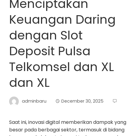
Menciptakan
Keuangan Daring
dengan Slot
Deposit Pulsa
Telkomsel dan XL
dan XL
adminbaru
December 30, 2025
Saat ini, inovasi digital memberikan dampak yang
besar pada berbagai sektor, termasuk di bidang