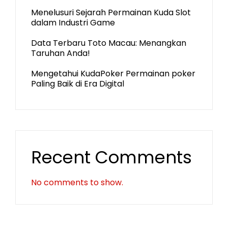
Menelusuri Sejarah Permainan Kuda Slot
dalam Industri Game
Data Terbaru Toto Macau: Menangkan
Taruhan Anda!
Mengetahui KudaPoker Permainan poker
Paling Baik di Era Digital
Recent Comments
No comments to show.