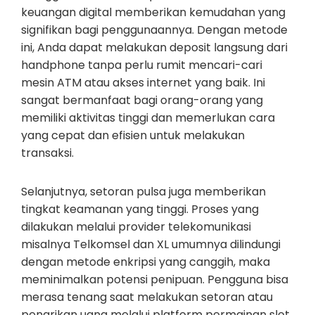
keuangan digital memberikan kemudahan yang
signifikan bagi penggunaannya. Dengan metode
ini, Anda dapat melakukan deposit langsung dari
handphone tanpa perlu rumit mencari-cari
mesin ATM atau akses internet yang baik. Ini
sangat bermanfaat bagi orang-orang yang
memiliki aktivitas tinggi dan memerlukan cara
yang cepat dan efisien untuk melakukan
transaksi.
Selanjutnya, setoran pulsa juga memberikan
tingkat keamanan yang tinggi. Proses yang
dilakukan melalui provider telekomunikasi
misalnya Telkomsel dan XL umumnya dilindungi
dengan metode enkripsi yang canggih, maka
meminimalkan potensi penipuan. Pengguna bisa
merasa tenang saat melakukan setoran atau
penarikan uang melalui platform permainan slot,