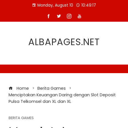
Skip
Monday, August 10
10:49:18
to
content
ALBAPAGES.NET
Home
Berita Games
Menciptakan Keuangan Daring dengan Slot Deposit
Pulsa Telkomsel dan XL dan XL
BERITA GAMES