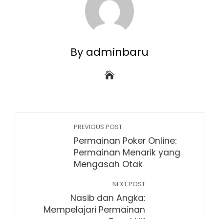
By adminbaru
PREVIOUS POST
Permainan Poker Online:
Permainan Menarik yang
Mengasah Otak
NEXT POST
Nasib dan Angka:
Mempelajari Permainan