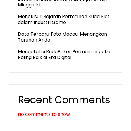
Minggu Ini
Menelusuri Sejarah Permainan Kuda Slot
dalam Industri Game
Data Terbaru Toto Macau: Menangkan
Taruhan Anda!
Mengetahui KudaPoker Permainan poker
Paling Baik di Era Digital
Recent Comments
No comments to show.