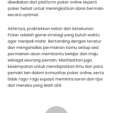
disediakan dari platform poker online seperti
poker hebat untuk meningkatkan dana bermain
secara optimal.
Akhirnya, praktekkan sabar dan ketekunan.
Poker adalah game strategi yang butuh waktu
agar menjadi mahir. Bertanding dengan teratur
dan menganalisis permainan kamu setiap sesi
permainan akan membantu belajar dan maju
sebagai seorang pemain. Manfaatkan juga
kesempatan untuk mendapatkan ilmu dari para
pemain lain dalam komunitas poker online, serta
tidak ragu-ragu supaya meminta saran dan tips
dari mereka yang lebih ahli.