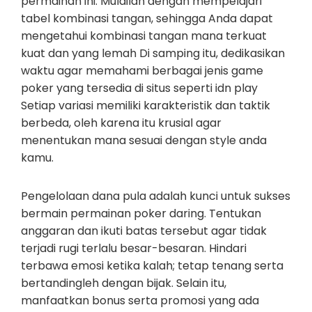
permainan ini. Mulailah dengan mempelajari
tabel kombinasi tangan, sehingga Anda dapat
mengetahui kombinasi tangan mana terkuat
kuat dan yang lemah Di samping itu, dedikasikan
waktu agar memahami berbagai jenis game
poker yang tersedia di situs seperti idn play
Setiap variasi memiliki karakteristik dan taktik
berbeda, oleh karena itu krusial agar
menentukan mana sesuai dengan style anda
kamu.
Pengelolaan dana pula adalah kunci untuk sukses
bermain permainan poker daring. Tentukan
anggaran dan ikuti batas tersebut agar tidak
terjadi rugi terlalu besar-besaran. Hindari
terbawa emosi ketika kalah; tetap tenang serta
bertandingleh dengan bijak. Selain itu,
manfaatkan bonus serta promosi yang ada