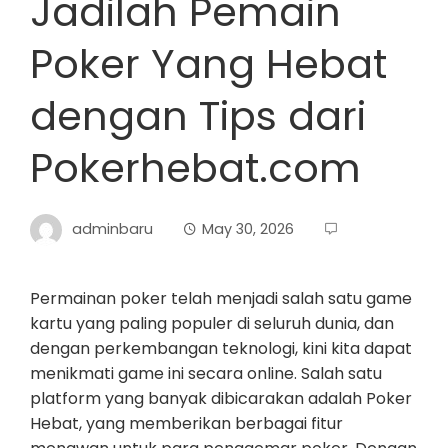
Jadilah Pemain
Poker Yang Hebat
dengan Tips dari
Pokerhebat.com
adminbaru
May 30, 2026
Permainan poker telah menjadi salah satu game
kartu yang paling populer di seluruh dunia, dan
dengan perkembangan teknologi, kini kita dapat
menikmati game ini secara online. Salah satu
platform yang banyak dibicarakan adalah Poker
Hebat, yang memberikan berbagai fitur