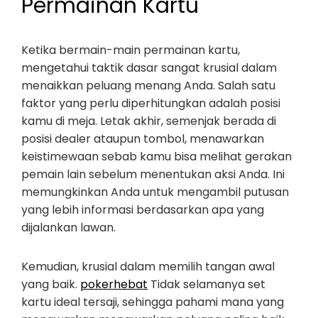
Permainan Kartu
Ketika bermain-main permainan kartu,
mengetahui taktik dasar sangat krusial dalam
menaikkan peluang menang Anda. Salah satu
faktor yang perlu diperhitungkan adalah posisi
kamu di meja. Letak akhir, semenjak berada di
posisi dealer ataupun tombol, menawarkan
keistimewaan sebab kamu bisa melihat gerakan
pemain lain sebelum menentukan aksi Anda. Ini
memungkinkan Anda untuk mengambil putusan
yang lebih informasi berdasarkan apa yang
dijalankan lawan.
Kemudian, krusial dalam memilih tangan awal
yang baik.
pokerhebat
Tidak selamanya set
kartu ideal tersaji, sehingga pahami mana yang