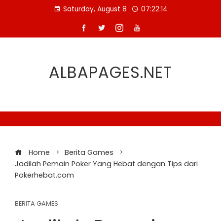
Skip
Saturday, August 8
07:22:14
to
content
ALBAPAGES.NET
Home
Berita Games
Jadilah Pemain Poker Yang Hebat dengan Tips dari
Pokerhebat.com
BERITA GAMES