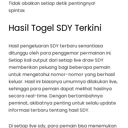
Tidak abaikan setiap detik pentingnya!
spintax
Hasil Togel SDY Terkini
Hasil pengeluaran SDY terbaru senantiasa
ditunggu oleh para penggemar permainan ini.
Setiap kali output dari setiap live draw SDY
memberikan peluang bagi beberapa pemain
untuk mengetahui nomor-nomor yang berhasil
keluar. Hasil ini biasanya umumnya dilakukan live,
sehingga para pemain dapat melihat hasilnya
secara real-time. Dengan bertambahnya
peminat, akibatnya penting untuk selalu update
informasi terbaru tentang hasil SDY.
Di setiap live sdy, para pemain bisa menemukan