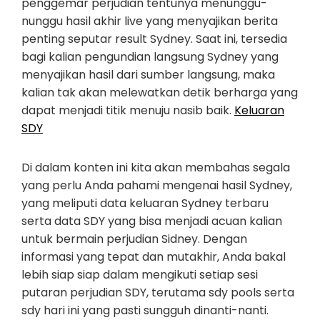
penggemar perjudian tentunya menunggu-
nunggu hasil akhir live yang menyajikan berita
penting seputar result Sydney. Saat ini, tersedia
bagi kalian pengundian langsung Sydney yang
menyajikan hasil dari sumber langsung, maka
kalian tak akan melewatkan detik berharga yang
dapat menjadi titik menuju nasib baik.
Keluaran
SDY
Di dalam konten ini kita akan membahas segala
yang perlu Anda pahami mengenai hasil Sydney,
yang meliputi data keluaran Sydney terbaru
serta data SDY yang bisa menjadi acuan kalian
untuk bermain perjudian Sidney. Dengan
informasi yang tepat dan mutakhir, Anda bakal
lebih siap siap dalam mengikuti setiap sesi
putaran perjudian SDY, terutama sdy pools serta
sdy hari ini yang pasti sungguh dinanti-nanti.