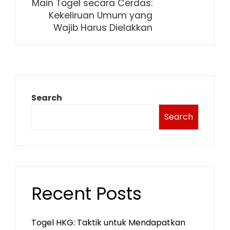
Main Togel secara Cerdas:
Kekeliruan Umum yang
Wajib Harus Dielakkan
Search
Search
Recent Posts
Togel HKG: Taktik untuk Mendapatkan