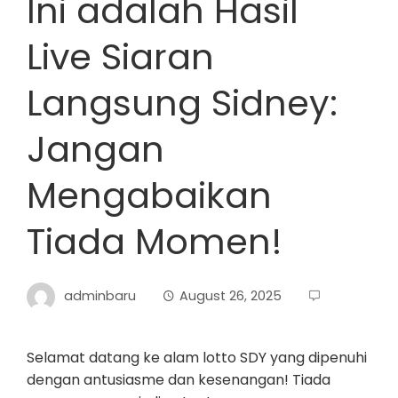
Ini adalah Hasil
Live Siaran
Langsung Sidney:
Jangan
Mengabaikan
Tiada Momen!
adminbaru
August 26, 2025
Selamat datang ke alam lotto SDY yang dipenuhi
dengan antusiasme dan kesenangan! Tiada