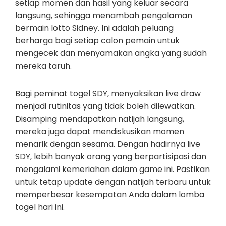
setiap momen dan hasil yang keluar secara
langsung, sehingga menambah pengalaman
bermain lotto Sidney. Ini adalah peluang
berharga bagi setiap calon pemain untuk
mengecek dan menyamakan angka yang sudah
mereka taruh.
Bagi peminat togel SDY, menyaksikan live draw
menjadi rutinitas yang tidak boleh dilewatkan.
Disamping mendapatkan natijah langsung,
mereka juga dapat mendiskusikan momen
menarik dengan sesama. Dengan hadirnya live
SDY, lebih banyak orang yang berpartisipasi dan
mengalami kemeriahan dalam game ini. Pastikan
untuk tetap update dengan natijah terbaru untuk
memperbesar kesempatan Anda dalam lomba
togel hari ini.