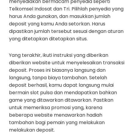
menyediakan bermacam penyedia seperti
Telkomsel Indosat dan Tri. Pilihlah penyedia yang
harus Anda gunakan, dan masukkan jumlah
deposit yang kamu Anda setorkan. Harus
dipastikan jumlah tersebut sesuai dengan aturan
yang ditetapkan ditetapkan situs.
Yang terakhir, ikuti instruksi yang diberikan
diberikan website untuk menyelesaikan transaksi
deposit. Proses ini biasanya langsung dan
langsung, tanpa biaya tambahan. Setelah
deposit berhasil, kamu dapat langsung mulai
bermain slot pulsa dan mendapatkan bahkan
game yang ditawarkan ditawarkan. Pastikan
untuk memeriksa promosi yang, karena
beberapa website menawarkan hadiah
tambahan bagi pemain yang melakukan
melakukan deposit.