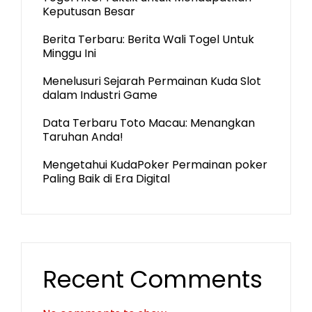
Keputusan Besar
Berita Terbaru: Berita Wali Togel Untuk
Minggu Ini
Menelusuri Sejarah Permainan Kuda Slot
dalam Industri Game
Data Terbaru Toto Macau: Menangkan
Taruhan Anda!
Mengetahui KudaPoker Permainan poker
Paling Baik di Era Digital
Recent Comments