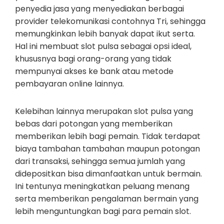
penyedia jasa yang menyediakan berbagai
provider telekomunikasi contohnya Tri, sehingga
memungkinkan lebih banyak dapat ikut serta.
Hal ini membuat slot pulsa sebagai opsi ideal,
khususnya bagi orang-orang yang tidak
mempunyai akses ke bank atau metode
pembayaran online lainnya.
Kelebihan lainnya merupakan slot pulsa yang
bebas dari potongan yang memberikan
memberikan lebih bagi pemain. Tidak terdapat
biaya tambahan tambahan maupun potongan
dari transaksi, sehingga semua jumlah yang
didepositkan bisa dimanfaatkan untuk bermain.
Ini tentunya meningkatkan peluang menang
serta memberikan pengalaman bermain yang
lebih menguntungkan bagi para pemain slot.