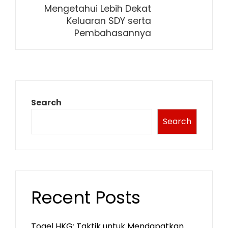
Mengetahui Lebih Dekat
Keluaran SDY serta
Pembahasannya
Search
Search
Recent Posts
Togel HKG: Taktik untuk Mendapatkan