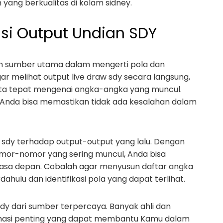
ng berkualitas di kolam sidney.
asi Output Undian SDY
n sumber utama dalam mengerti pola dan
ar melihat output live draw sdy secara langsung,
erta tepat mengenai angka-angka yang muncul.
 Anda bisa memastikan tidak ada kesalahan dalam
 sdy terhadap output-output yang lalu. Dengan
mor-nomor yang sering muncul, Anda bisa
 masa depan. Cobalah agar menyusun daftar angka
hulu dan identifikasi pola yang dapat terlihat.
dy dari sumber terpercaya. Banyak ahli dan
masi penting yang dapat membantu Kamu dalam