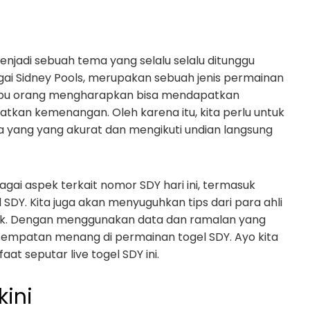
menjadi sebuah tema yang selalu selalu ditunggu
gai Sidney Pools, merupakan sebuah jenis permainan
an ribu orang mengharapkan bisa mendapatkan
kan kemenangan. Oleh karena itu, kita perlu untuk
yang yang akurat dan mengikuti undian langsung
agai aspek terkait nomor SDY hari ini, termasuk
 SDY. Kita juga akan menyuguhkan tips dari para ahli
ak. Dengan menggunakan data dan ramalan yang
mpatan menang di permainan togel SDY. Ayo kita
t seputar live togel SDY ini.
kini