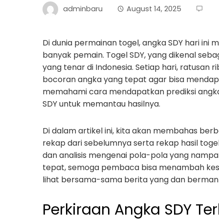
adminbaru
August 14, 2025
Di dunia permainan togel, angka SDY hari ini 
banyak pemain. Togel SDY, yang dikenal seba
yang tenar di Indonesia. Setiap hari, ratus
bocoran angka yang tepat agar bisa mendapat
memahami cara mendapatkan prediksi angka 
SDY untuk memantau hasilnya.
Di dalam artikel ini, kita akan membahas berb
rekap dari sebelumnya serta rekap hasil togel
dan analisis mengenai pola-pola yang namp
tepat, semoga pembaca bisa menambah kese
lihat bersama-sama berita yang dan bermanfaa
Perkiraan Angka SDY Ter