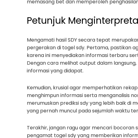
memasang bet dan memperoleh penghasilan ya
Petunjuk Menginterpret
Mengamati hasil SDY secara tepat merupaka
pergerakan di togel sdy. Pertama, pastikan ag
karena ini menyediakan informasi terbaru s
Dengan cara melihat output dalam langsung,
informasi yang didapat.
Kemudian, krusial agar memperhatikan rekap
menghimpun informasi serta menganalisis no
merumuskan prediksi sdy yang lebih baik di
yang pernah muncul pada sejumlah waktu terda
Terakhir, jangan ragu agar mencari bocoran s
pengamat togel sdy yang memberikan infor