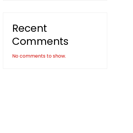
Recent
Comments
No comments to show.