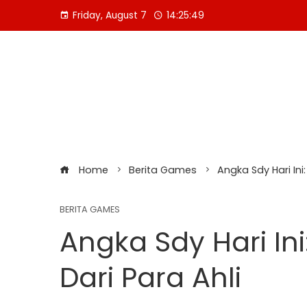
Skip
Friday, August 7
14:25:50
to
content
Home
Berita Games
Angka Sdy Hari Ini:
BERITA GAMES
Angka Sdy Hari Ini:
Dari Para Ahli