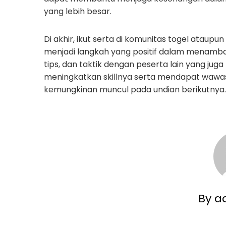
yang lebih besar.
Di akhir, ikut serta di komunitas togel atau
menjadi langkah yang positif dalam menamba
tips, dan taktik dengan peserta lain yang juga
meningkatkan skillnya serta mendapat wawas
kemungkinan muncul pada undian berikutnya.
By a