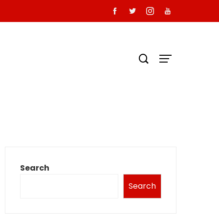
Search
Search